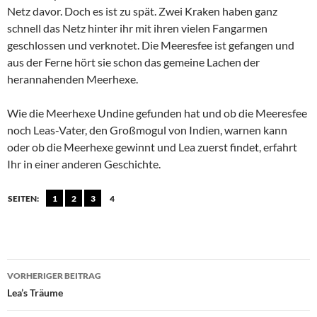
Netz davor. Doch es ist zu spät. Zwei Kraken haben ganz
schnell das Netz hinter ihr mit ihren vielen Fangarmen
geschlossen und verknotet. Die Meeresfee ist gefangen und
aus der Ferne hört sie schon das gemeine Lachen der
herannahenden Meerhexe.
Wie die Meerhexe Undine gefunden hat und ob die Meeresfee
noch Leas-Vater, den Großmogul von Indien, warnen kann
oder ob die Meerhexe gewinnt und Lea zuerst findet, erfahrt
Ihr in einer anderen Geschichte.
SEITEN:
1
2
3
4
Beitragsnavigation
VORHERIGER BEITRAG
Lea’s Träume