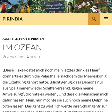
Zum
Inhalt
springen
Suchen
PIRINDIA
PRIMÄR
MENÜ
ALLE TEILE
,
FSK 4-8
,
PIRATEN
IM OZEAN
2024-12-12
LIESCH
„Diese Hexe kostet mich noch mein letztes dunkles Haar“,
donnerte es durch die Palasthalle, nachdem der Meereskönig
die Erzählung gehört hatte. „Nicht genug, dass Demona nur
aus Spaß immer wieder Schiffe versenkt, gegen meine
Anweisung!“, dröhnte es weiter, „Und dass die Menschen mich
dafür hassen. Nein, nun möchte sie auch noch meine Delphine
töten lassen. Das geht zu weit! Ich werde ihre Schlangenfrisur
zerstören und ihr Glatze schneiden. Außerdem wird sie das