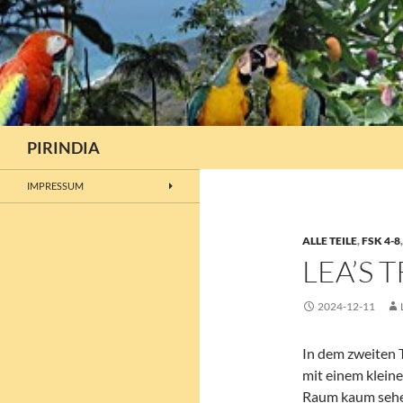
Zum
Inhalt
springen
Suchen
PIRINDIA
IMPRESSUM
ALLE TEILE
,
FSK 4-8
LEA’S 
2024-12-11
In dem zweiten T
mit einem kleine
Raum kaum sehen