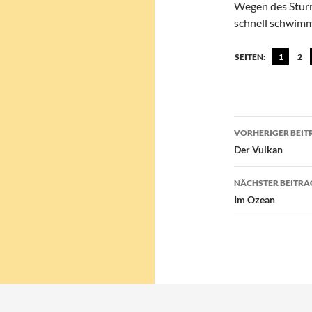
Wegen des Sturm
schnell schwim
SEITEN:
1
2
Beitragsn
VORHERIGER BEIT
Der Vulkan
NÄCHSTER BEITRA
Im Ozean