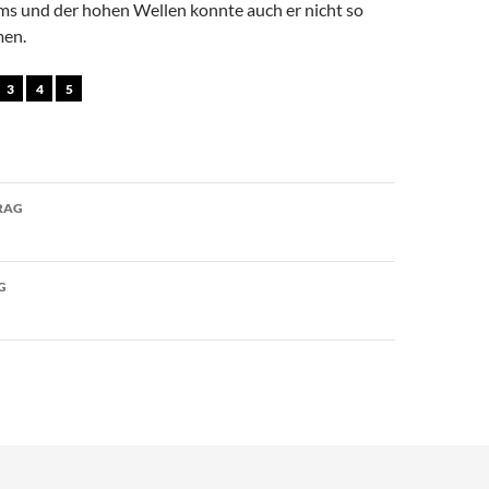
s und der hohen Wellen konnte auch er nicht so
men.
3
4
5
avigation
RAG
G