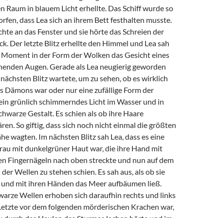
 Raum in blauem Licht erhellte. Das Schiff wurde so
rfen, dass Lea sich an ihrem Bett festhalten musste.
hte an das Fenster und sie hörte das Schreien der
. Der letzte Blitz erhellte den Himmel und Lea sah
n Moment in der Form der Wolken das Gesicht eines
enden Augen. Gerade als Lea neugierig geworden
nächsten Blitz wartete, um zu sehen, ob es wirklich
es Dämons war oder nur eine zufällige Form der
 ein grünlich schimmerndes Licht im Wasser und in
chwarze Gestalt. Es schien als ob ihre Haare
en. So giftig, dass sich noch nicht einmal die größten
he wagten. Im nächsten Blitz sah Lea, dass es eine
rau mit dunkelgrüner Haut war, die ihre Hand mit
en Fingernägeln nach oben streckte und nun auf dem
der Wellen zu stehen schien. Es sah aus, als ob sie
e und mit ihren Händen das Meer aufbäumen ließ.
warze Wellen erhoben sich daraufhin rechts und links
 Letzte vor dem folgenden mörderischen Krachen war,