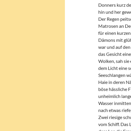
Donners kurz den
hin und her gewo
Der Regen peitsc
Matrosen an Deck
für einen kurze
Dämons mit glüh
war und auf den 
das Gesicht ein
Wolken, sah sie
dem Licht eine s
Seeschlangen wär
Haie in deren Nä
böse hässliche F
unheimlich lang
Wasser inmitten 
nach etwas rief
Zwei riesige sch
vom Schiff. Das