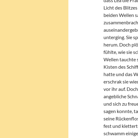
dass Lea die Fr
Licht des Blitze
beiden Wellen s
zusammenbrachen
auseinandergebr
unterging. Sie s
herum. Doch plö
fühlte, wie sie 
Wellen tauchte 
Kisten des Schif
hatte und das W
erschrak sie wi
vor ihr auf. Doc
angebliche Schna
und sich zu freu
sagen konnte, t
seine Rückenflos
fest und kletter
schwamm einige 