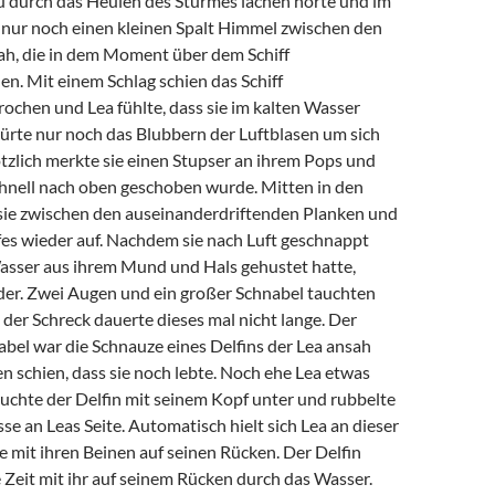
au durch das Heulen des Sturmes lachen hörte und im
s nur noch einen kleinen Spalt Himmel zwischen den
ah, die in dem Moment über dem Schiff
. Mit einem Schlag schien das Schiff
ochen und Lea fühlte, dass sie im kalten Wasser
pürte nur noch das Blubbern der Luftblasen um sich
tzlich merkte sie einen Stupser an ihrem Pops und
schnell nach oben geschoben wurde. Mitten in den
sie zwischen den auseinanderdriftenden Planken und
fes wieder auf. Nachdem sie nach Luft geschnappt
asser aus ihrem Mund und Hals gehustet hatte,
eder. Zwei Augen und ein großer Schnabel tauchten
h der Schreck dauerte dieses mal nicht lange. Der
bel war die Schnauze eines Delfins der Lea ansah
en schien, dass sie noch lebte. Noch ehe Lea etwas
auchte der Delfin mit seinem Kopf unter und rubbelte
se an Leas Seite. Automatisch hielt sich Lea an dieser
te mit ihren Beinen auf seinen Rücken. Der Delfin
Zeit mit ihr auf seinem Rücken durch das Wasser.