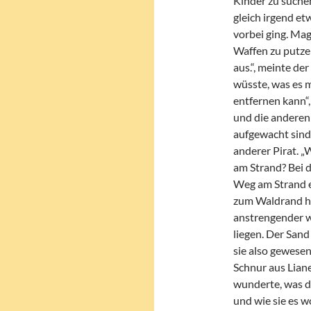
Kinder zu suchen
gleich irgend et
vorbei ging. Mag
Waffen zu putzen
aus.“, meinte de
wüsste, was es m
entfernen kann“,
und die anderen
aufgewacht sind, 
anderer Pirat. „
am Strand? Bei d
Weg am Strand e
zum Waldrand ho
anstrengender wa
liegen. Der San
sie also gewesen 
Schnur aus Lian
wunderte, was da
und wie sie es w