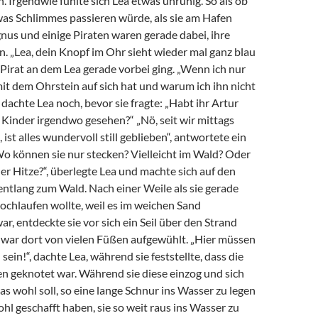
. Irgendwie fühlte sich Lea etwas unruhig. So als ob
was Schlimmes passieren würde, als sie am Hafen
nus und einige Piraten waren gerade dabei, ihre
. „Lea, dein Knopf im Ohr sieht wieder mal ganz blau
r Pirat an dem Lea gerade vorbei ging. „Wenn ich nur
it dem Ohrstein auf sich hat und warum ich ihn nicht
 dachte Lea noch, bevor sie fragte: „Habt ihr Artur
 Kinder irgendwo gesehen?“ „Nö, seit wir mittags
ist alles wundervoll still geblieben“, antwortete ein
Wo können sie nur stecken? Vielleicht im Wald? Oder
er Hitze?“, überlegte Lea und machte sich auf den
ntlang zum Wald. Nach einer Weile als sie gerade
chlaufen wollte, weil es im weichen Sand
r, entdeckte sie vor sich ein Seil über den Strand
d war dort von vielen Füßen aufgewühlt. „Hier müssen
sein!“, dachte Lea, während sie feststellte, dass die
en geknotet war. Während sie diese einzog und sich
s wohl soll, so eine lange Schnur ins Wasser zu legen
ohl geschafft haben, sie so weit raus ins Wasser zu