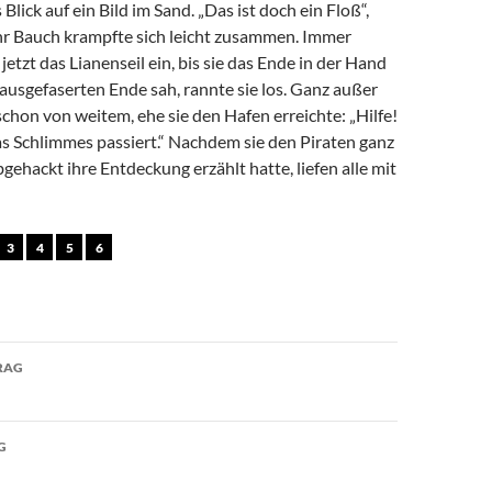
s Blick auf ein Bild im Sand. „Das ist doch ein Floß“,
ihr Bauch krampfte sich leicht zusammen. Immer
 jetzt das Lianenseil ein, bis sie das Ende in der Hand
as ausgefaserten Ende sah, rannte sie los. Ganz außer
schon von weitem, ehe sie den Hafen erreichte: „Hilfe!
was Schlimmes passiert.“ Nachdem sie den Piraten ganz
gehackt ihre Entdeckung erzählt hatte, liefen alle mit
3
4
5
6
avigation
RAG
G