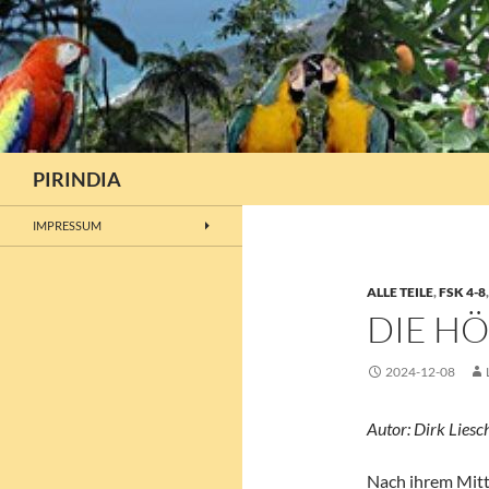
Zum
Inhalt
springen
Suchen
PIRINDIA
IMPRESSUM
ALLE TEILE
,
FSK 4-8
DIE H
2024-12-08
Autor: Dirk Liesc
Nach ihrem Mitt