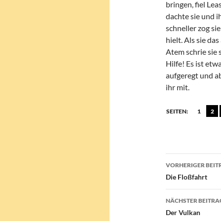
bringen, fiel Lea
dachte sie und 
schneller zog sie
hielt. Als sie d
Atem schrie sie 
Hilfe! Es ist et
aufgeregt und ab
ihr mit.
SEITEN:
1
2
Beitragsn
VORHERIGER BEIT
Die Floßfahrt
NÄCHSTER BEITRA
Der Vulkan