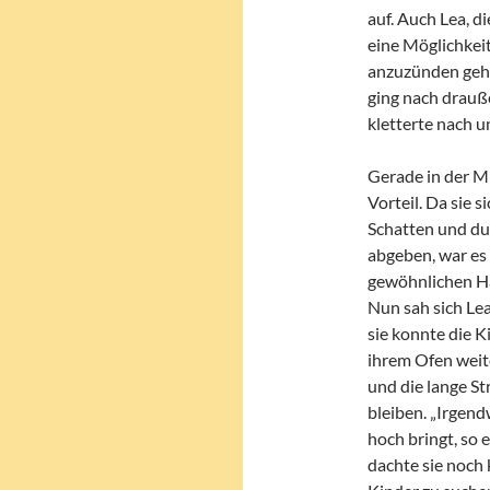
auf. Auch Lea, d
eine Möglichkeit
anzuzünden geht
ging nach drauße
kletterte nach u
Gerade in der M
Vorteil. Da sie 
Schatten und dur
abgeben, war es 
gewöhnlichen Hä
Nun sah sich Le
sie konnte die K
ihrem Ofen weite
und die lange Str
bleiben. „Irgen
hoch bringt, so 
dachte sie noch 