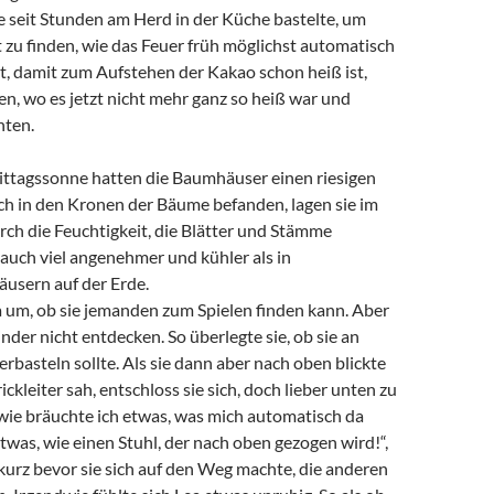
ie seit Stunden am Herd in der Küche bastelte, um
 zu finden, wie das Feuer früh möglichst automatisch
, damit zum Aufstehen der Kakao schon heiß ist,
n, wo es jetzt nicht mehr ganz so heiß war und
nten.
ittagssonne hatten die Baumhäuser einen riesigen
sich in den Kronen der Bäume befanden, lagen sie im
ch die Feuchtigkeit, die Blätter und Stämme
auch viel angenehmer und kühler als in
usern auf der Erde.
a um, ob sie jemanden zum Spielen finden kann. Aber
inder nicht entdecken. So überlegte sie, ob sie an
rbasteln sollte. Als sie dann aber nach oben blickte
ickleiter sah, entschloss sie sich, doch lieber unten zu
dwie bräuchte ich etwas, was mich automatisch da
etwas, wie einen Stuhl, der nach oben gezogen wird!“,
kurz bevor sie sich auf den Weg machte, die anderen