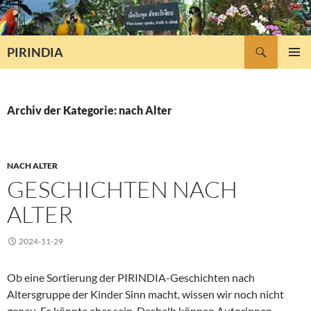
Zum
Inhalt
springen
Suchen
PIRINDIA
PRIMÄR
MENÜ
Archiv der Kategorie: nach Alter
NACH ALTER
GESCHICHTEN NACH
ALTER
2024-11-29
Ob eine Sortierung der PIRINDIA-Geschichten nach
Altersgruppe der Kinder Sinn macht, wissen wir noch nicht
genau. Es könnte aber sein. Deshalb können Autorinnen