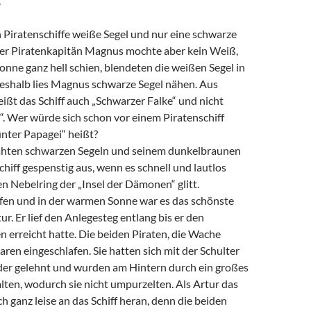
.
 Piratenschiffe weiße Segel und nur eine schwarze
Der Piratenkapitän Magnus mochte aber kein Weiß,
nne ganz hell schien, blendeten die weißen Segel in
eshalb lies Magnus schwarze Segel nähen. Aus
ßt das Schiff auch „Schwarzer Falke“ und nicht
“. Wer würde sich schon vor einem Piratenschiff
unter Papagei“ heißt?
ähten schwarzen Segeln und seinem dunkelbraunen
hiff gespenstig aus, wenn es schnell und lautlos
n Nebelring der „Insel der Dämonen“ glitt.
afen und in der warmen Sonne war es das schönste
ur. Er lief den Anlegesteg entlang bis er den
 erreicht hatte. Die beiden Piraten, die Wache
waren eingeschlafen. Sie hatten sich mit der Schulter
nder gelehnt und wurden am Hintern durch ein großes
ten, wodurch sie nicht umpurzelten. Als Artur das
ich ganz leise an das Schiff heran, denn die beiden