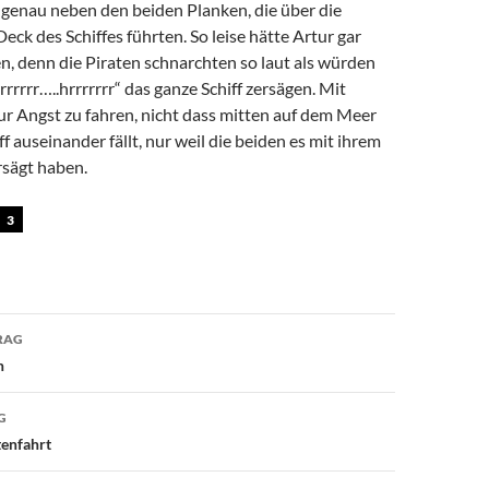
 genau neben den beiden Planken, die über die
Deck des Schiffes führten. So leise hätte Artur gar
n, denn die Piraten schnarchten so laut als würden
rrrrrr…..hrrrrrrr“ das ganze Schiff zersägen. Mit
ur Angst zu fahren, nicht dass mitten auf dem Meer
f auseinander fällt, nur weil die beiden es mit ihrem
rsägt haben.
3
avigation
RAG
n
G
tenfahrt