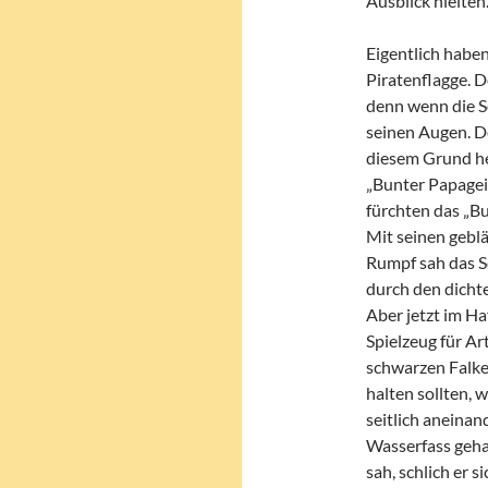
Ausblick hielten
Eigentlich haben
Piratenflagge. 
denn wenn die So
seinen Augen. D
diesem Grund hei
„Bunter Papagei
fürchten das „B
Mit seinen gebl
Rumpf sah das Sc
durch den dichte
Aber jetzt im H
Spielzeug für Art
schwarzen Falken
halten sollten, 
seitlich aneina
Wasserfass gehal
sah, schlich er s