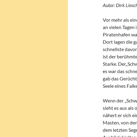
Autor: Dirk Liesc
Vor mehr als eine
an vielen Tagen 
Piratenhafen war
Dort lagen die g
schnellste davon
ist der berühmt
Starke. Der„Schw
es war das schne
gab das Gerücht
Seele eines Falke
Wenn der „Schwa
sieht es aus als
nähert er sich e
Masten, von den
dem letzten Sege