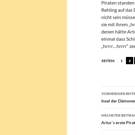
Piraten standen
Rehling auf das 
nicht sein müsse
sie mit ihrem „hr
denen hätte Art
einmal dass Schif
„hrrrr…hrrrr“ ze
SEITEN:
1
2
Beitragsn
VORHERIGER BEIT
Insel der Dämone
NÄCHSTER BEITRA
Artur`s erste Pira