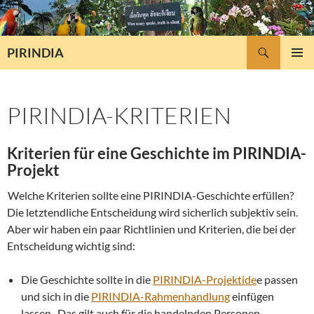
Zum
Inhalt
springen
Suchen
PIRINDIA
PRIMÄR
MENÜ
PIRINDIA-KRITERIEN
Kriterien für eine Geschichte im PIRINDIA-
Projekt
Welche Kriterien sollte eine PIRINDIA-Geschichte erfüllen?
Die letztendliche Entscheidung wird sicherlich subjektiv sein.
Aber wir haben ein paar Richtlinien und Kriterien, die bei der
Entscheidung wichtig sind:
Die Geschichte sollte in die
PIRINDIA-Projektide
e passen
und sich in die
PIRINDIA-Rahmenhandlung
einfügen
lassen. Das gilt auch für die handelnden Personen.